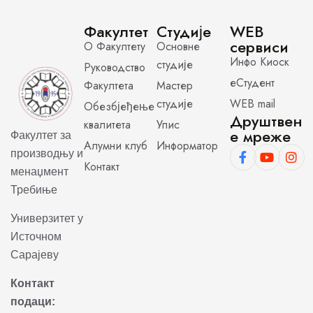
Факултет
Студије
WEB
сервиси
О Факултету
Основне
Инфо Киоск
студије
Руководство
еСтудент
Факултета
Мастер
студије
WEB mail
Обезбјеђење
Друштвен
квалитета
Упис
е мреже
Факултет за
Алумни клуб
Информатор
производњу и
Контакт
менаџмент
Требиње
Универзитет у
Источном
Сарајеву
Контакт
подаци: