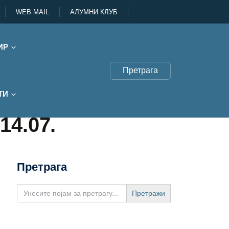
WEB MAIL
АЛУМНИ КЛУБ
ИР
Претрага
ТИ
14.07.
Претрага
Search
for: