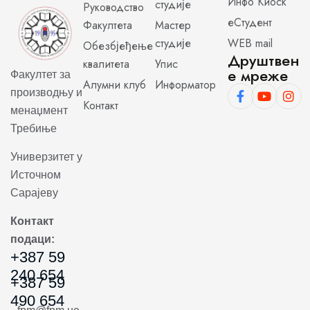
Инфо Киоск
студије
Руководство
еСтудент
Факултета
Мастер
студије
WEB mail
Обезбјеђење
Друштвен
квалитета
Упис
е мреже
Факултет за
Алумни клуб
Информатор
производњу и
Контакт
менаџмент
Требиње
Универзитет у
Источном
Сарајеву
Контакт
подаци:
+387 59
240 654
+387 59
490 654