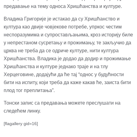
предавање на тему односа Хришћанства и културе.
Владика Григорије је истакао да су Хришћанство и
култура као двије човјекове потребе, упркос честим
неспоразумима и супростављањима, кроз историју биле
у непрестаном сусретању и прожимању, те закључио да
црква не треба да се одриче културе, нити култура
Хришћанства. Владика је додао да додир и прожимање
Хришћанства и културе једнако траје и на тлу
Херцеговине, додајући да ће тај “однос у будућности
бити на испиту, који треба да каже какав ће, заиста бити
плод тог преплитања”.
Тонски запис са предавања можете преслушати на
следећем
линку
.
[flagallery gid=16]