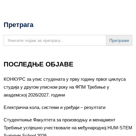
Претрага
Search
for:
ПОСЛЕДЊЕ ОБЈАВЕ
КОНКУРС за упис студената у прву годину првог циклуса
студија у другом уписном року на ФПМ Требиње у
академској 2026/2027. години
Електрична кола, системи и уређаји – резултати
Студенткиње Факултета за производњу и менаџмент
Требиње успјешно учествовале на међународној HUM-STEM
Summer School 2026