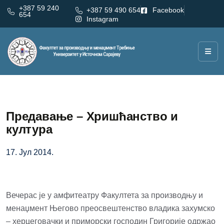
+387 59 240
+387 59 490 654
Facebook
654
Instagram
Предавање – Хришћанство и
култура
17. Јул 2014.
Вечерас је у амфитеатру Факултета за производњу и
менаџмент Његово преосвештенство владика захумско
– херцеговачки и приморски господин Григорије одржао