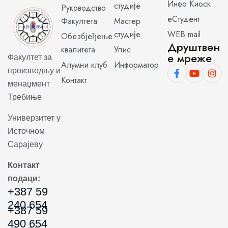
Инфо Киоск
студије
Руководство
еСтудент
Факултета
Мастер
студије
WEB mail
Обезбјеђење
Друштвен
квалитета
Упис
е мреже
Факултет за
Алумни клуб
Информатор
производњу и
Контакт
менаџмент
Требиње
Универзитет у
Источном
Сарајеву
Контакт
подаци:
+387 59
240 654
+387 59
490 654