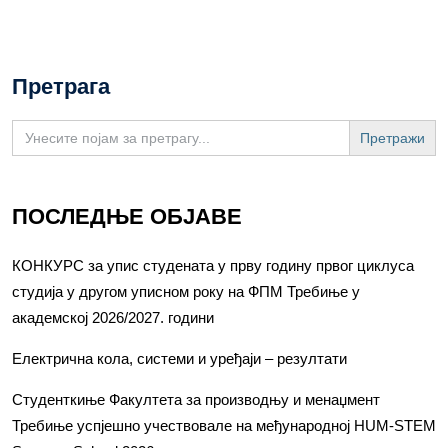
Претрага
Search
for:
ПОСЛЕДЊЕ ОБЈАВЕ
КОНКУРС за упис студената у прву годину првог циклуса
студија у другом уписном року на ФПМ Требиње у
академској 2026/2027. години
Електрична кола, системи и уређаји – резултати
Студенткиње Факултета за производњу и менаџмент
Требиње успјешно учествовале на међународној HUM-STEM