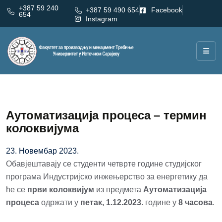
+387 59 240
+387 59 490 654
Facebook
654
Instagram
Аутоматизација процеса – термин
колоквијума
23. Новембар 2023.
Обавјештавају се студенти четврте године студијског
програма Индустријско инжењерство за енергетику да
ће се
први колоквијум
из предмета
Аутоматизација
процеса
одржати у
петак, 1.12.2023
. године у
8 часова
.