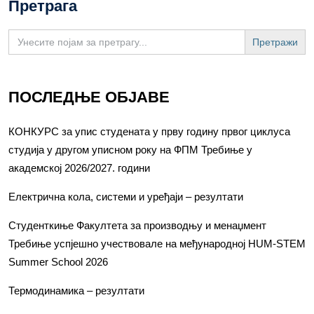
Претрага
Search
for:
ПОСЛЕДЊЕ ОБЈАВЕ
КОНКУРС за упис студената у прву годину првог циклуса
студија у другом уписном року на ФПМ Требиње у
академској 2026/2027. години
Електрична кола, системи и уређаји – резултати
Студенткиње Факултета за производњу и менаџмент
Требиње успјешно учествовале на међународној HUM-STEM
Summer School 2026
Термодинамика – резултати