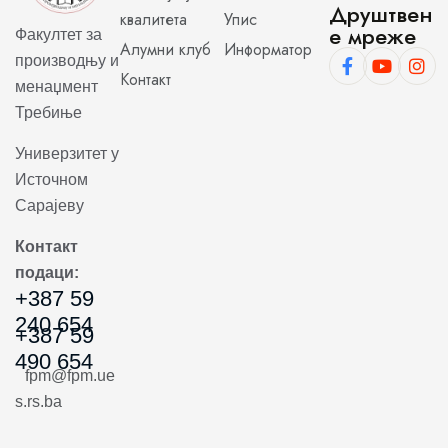
Друштвен
квалитета
Упис
е мреже
Факултет за
Алумни клуб
Информатор
производњу и
Контакт
менаџмент
Требиње
Универзитет у
Источном
Сарајеву
Контакт
подаци:
+387 59
240 654
+387 59
490 654
fpm@fpm.ue
s.rs.ba