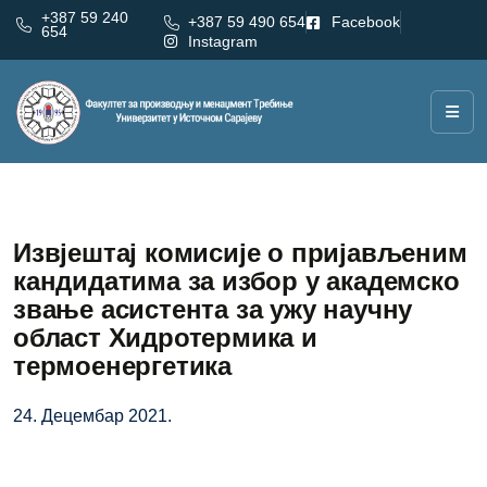
+387 59 240
+387 59 490 654
Facebook
654
Instagram
Извјештај комисије о пријављеним
кандидатима за избор у академско
звање асистента за ужу научну
област Хидротермика и
термоенергетика
24. Децембар 2021.