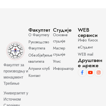
Факултет
Студије
WEB
сервиси
О Факултету
Основне
Инфо Киоск
студије
Руководство
еСтудент
Факултета
Мастер
студије
WEB mail
Обезбјеђење
Друштвен
квалитета
Упис
е мреже
Факултет за
Алумни клуб
Информатор
производњу и
Контакт
менаџмент
Требиње
Универзитет у
Источном
Сарајеву