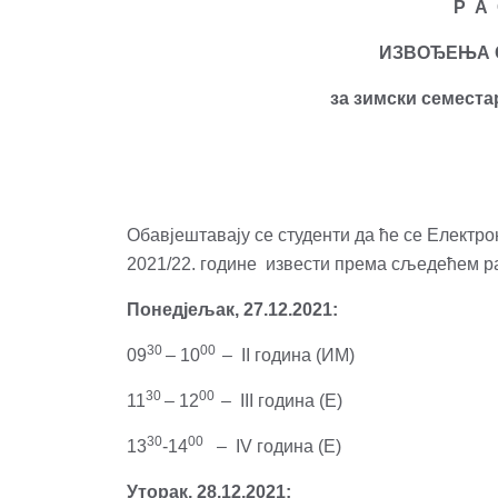
Р А 
ИЗВОЂЕЊА 
за
зимски
семеста
Обавјештавају се студенти да ће се Електро
2021/22. године извести према сљедећем р
Понедјељак
, 27.12.2021:
30
00
09
– 10
– II година (ИМ)
3
0
0
0
11
– 12
– III година (Е)
30
00
13
-14
– IV година (Е)
Уторак, 28.12.2021: