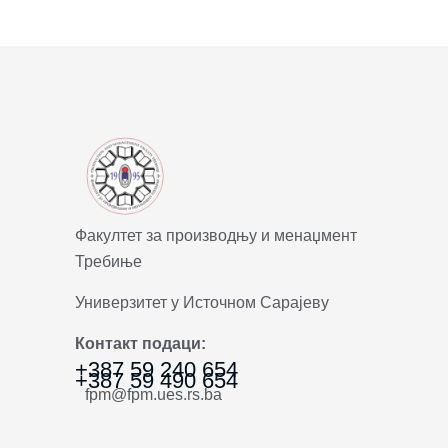
Факултет за производњу и менаџмент
Требиње
Универзитет у Источном Сарајеву
Контакт подаци:
+387 59 240 654
+387 59 490 654
fpm@fpm.ues.rs.ba