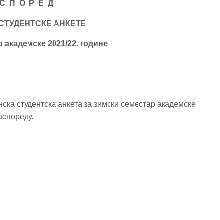
С П О Р Е Д
СТУДЕНТСКЕ АНКЕТЕ
р
академске
20
2
1/
22.
г
одине
нска студентска анкета за зимски семестар академске
аспореду.