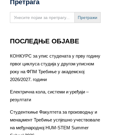
Претрага
Search
for:
ПОСЛЕДЊЕ ОБЈАВЕ
КОНКУРС за упис студената у прву годину
првог циклуса студија у другом уписном
року на ФПМ Требиње у академској
2026/2027. години
Електрична кола, системи и уређаји –
резултати
Студенткиње Факултета за производњу и
менаџмент Требиње успјешно учествовале
на међународној HUM-STEM Summer