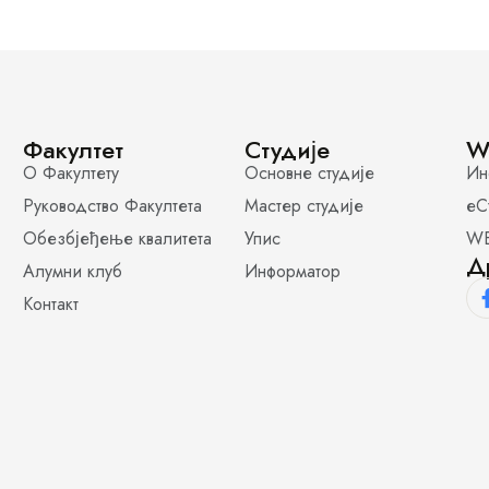
Факултет
Студије
W
О Факултету
Основне студије
Ин
Руководство Факултета
Мастер студије
еС
Обезбјеђење квалитета
Упис
WE
Д
Алумни клуб
Информатор
Контакт