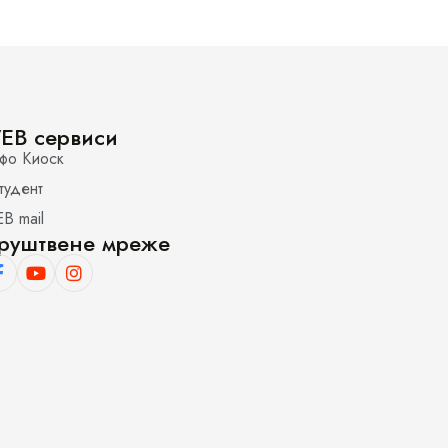
EB сервиси
фо Киоск
тудент
B mail
руштвене мреже