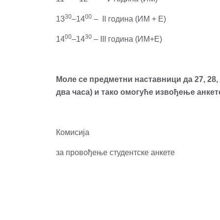
30
00
13
–14
– II година (ИМ + Е)
0
0
3
0
14
–14
– III година (ИМ+Е)
Моле се предметни наставници да 27, 28, 
два часа) и тако омогуће извођење анке
Комисија
за провођење студентске анкете