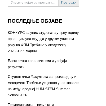
for:
ПОСЛЕДЊЕ ОБЈАВЕ
КОНКУРС за упис студената у прву годину
првог циклуса студија у другом уписном
року на ФПМ Требиње у академској
2026/2027. години
Електрична кола, системи и уређаји –
резултати
Студенткиње Факултета за производњу и
менаџмент Требиње успјешно учествовале
на међународној HUM-STEM Summer
School 2026
Термодинамика – резултати