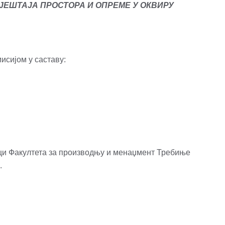
ЈЕ
Ш
ТАЈА ПРОСТОРА И ОПРЕМЕ У ОКВИРУ
исијом у саставу:
ци Факултета за производњу и менаџмент Требиње
.