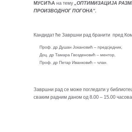
МУСИЋА
на тему
„ОПТИМИЗАЦИЈА РАЗМ
ПРОИЗВОДНОГ ПОГОНА“.
Кандидат ће Завршни рад бранити пред Ком
Проф. др Душан Јокановић – предсједник,
Доц. др Тамара Гвозденовић – ментор,
Проф. др Петар Иванковић – члан.
Завршни рад се може погледати у библиоте
сваким радним даном од 8.00 – 15.00 часова