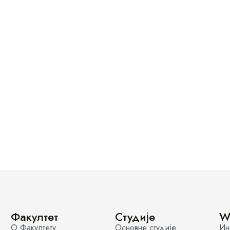
Факултет
Студије
W
О Факултету
Основне студије
Ин