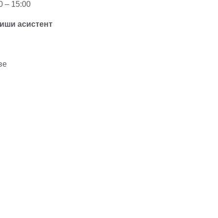
 – 15:00
виши асистент
ве