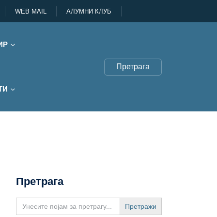
WEB MAIL
АЛУМНИ КЛУБ
ИР
Претрага
ТИ
Претрага
Search
for: