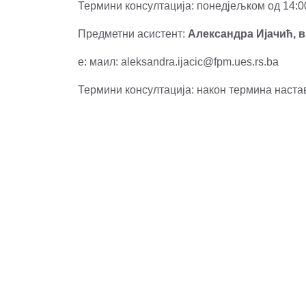
Термини консултација: понедјељком од 14:00
Предметни асистент:
Александра Ијачић, 
е: маил: aleksandra.ijacic@fpm.ues.rs.ba
Термини консултација: након термина наста