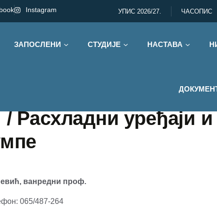
book
Instagram
УПИС 2026/27.
ЧАСОПИС
ЗАПОСЛЕНИ
СТУДИЈЕ
НАСТАВА
Н
ДОКУМЕН
/ Расхладни уређаји и
умпе
евић, ванредни проф.
лефон: 065/487-264