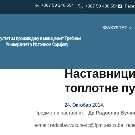
+387 59 240 654
+387 59 490 654
Face
ФАКУЛТЕТ
Наставници 
топлотне п
24. Октобар 2014.
Предметни наставник:
Др Радослав Вучур
е-mail: radoslav.vucurevic@fpm.ues.rs.ba те