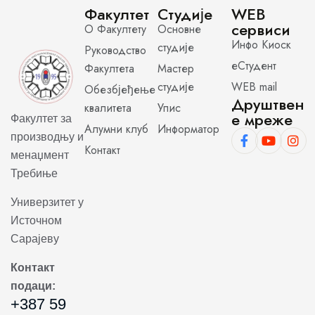
Факултет
Студије
WEB
сервиси
О Факултету
Основне
Инфо Киоск
студије
Руководство
еСтудент
Факултета
Мастер
студије
WEB mail
Обезбјеђење
Друштвен
квалитета
Упис
е мреже
Факултет за
Алумни клуб
Информатор
производњу и
Контакт
менаџмент
Требиње
Универзитет у
Источном
Сарајеву
Контакт
подаци:
+387 59