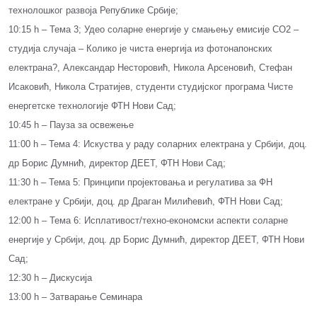
технолошког развоја Републике Србије;
10:15 h – Тема 3; Удео соларне енергије у смањењу емисије CO2 –
студија случаја – Колико је чиста енергија из фотонапонских
електрана?, Александар Несторовић, Никола Арсеновић, Стефан
Исаковић, Никола Стратијев, студенти студијског програма Чисте
енергетске технологије ФТН Нови Сад;
10:45 h – Пауза за освежење
11:00 h – Тема 4: Искуства у раду соларних електрана у Србији, доц.
др Борис Думнић, директор ДЕЕТ, ФТН Нови Сад;
11:30 h – Тема 5: Принципи пројектовања и регулатива за ФН
електране у Србији, доц. др Драган Милићевић, ФТН Нови Сад;
12:00 h – Тема 6: Исплативост/техно-економски аспекти соларне
енергије у Србији, доц. др Борис Думнић, директор ДЕЕТ, ФТН Нови
Сад;
12:30 h – Дискусија
13:00 h – Затварање Семинара