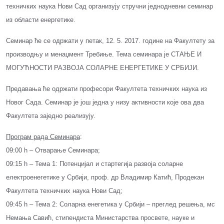
техничких наука Нови Сад организују стручни једнодневни семинар
из области енергетике.
Семинар ће се одржати у петак, 12. 5. 2017. године на Факултету за
производњу и менаџмент Требиње. Тема семинара је СТАЊЕ И
МОГУЋНОСТИ РАЗВОЈА СОЛАРНЕ ЕНЕРГЕТИКЕ У СРБИЈИ.
Предавања ће одржати професори Факултета техничких наука из
Новог Сада. Семинар је још једна у низу активности које ова два
Факултета заједно реализују.
Програм рада Семинара
:
09:00 h – Отварање Семинара;
09:15 h – Тема 1: Потенцијал и стартегија развоја соларне
електроенегетике у Србији, проф. др Владимир Катић, Продекан
Факултета техничких наука Нови Сад;
09:45 h – Тема 2: Соларна енегетика у Србији – преглед решења, мс
Немања Савић, стипендиста Министарства просвете, науке и