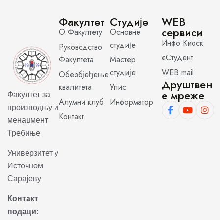
Факултет
Студије
WEB
сервиси
О Факултету
Основне
Инфо Киоск
студије
Руководство
еСтудент
Факултета
Мастер
студије
WEB mail
Обезбјеђење
Друштвен
квалитета
Упис
е мреже
Факултет за
Алумни клуб
Информатор
производњу и
Контакт
менаџмент
Требиње
Универзитет у
Источном
Сарајеву
Контакт
подаци: