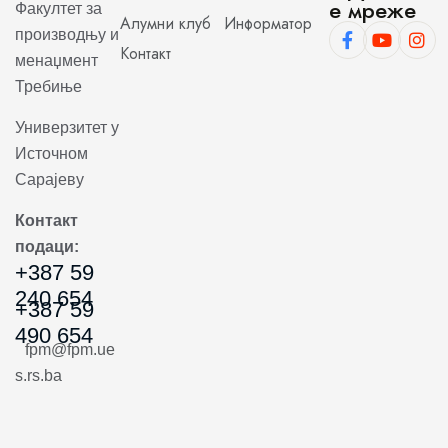
е мреже
Факултет за
Алумни клуб
Информатор
производњу и
Контакт
менаџмент
Требиње
Универзитет у
Источном
Сарајеву
Контакт
подаци:
+387 59
240 654
+387 59
490 654
fpm@fpm.ue
s.rs.ba