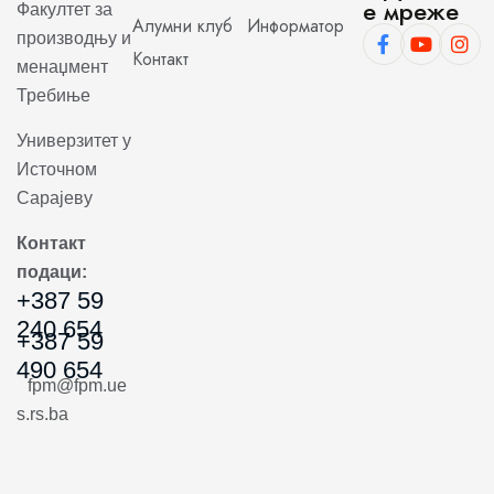
е мреже
Факултет за
Алумни клуб
Информатор
производњу и
Контакт
менаџмент
Требиње
Универзитет у
Источном
Сарајеву
Контакт
подаци:
+387 59
240 654
+387 59
490 654
fpm@fpm.ue
s.rs.ba