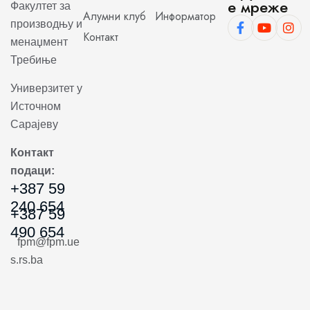
е мреже
Факултет за
Алумни клуб
Информатор
производњу и
Контакт
менаџмент
Требиње
Универзитет у
Источном
Сарајеву
Контакт
подаци:
+387 59
240 654
+387 59
490 654
fpm@fpm.ue
s.rs.ba