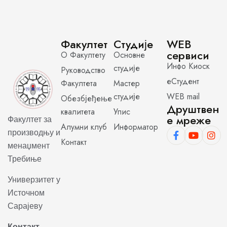
Факултет
Студије
WEB
сервиси
О Факултету
Основне
Инфо Киоск
студије
Руководство
еСтудент
Факултета
Мастер
студије
WEB mail
Обезбјеђење
Друштвен
квалитета
Упис
е мреже
Факултет за
Алумни клуб
Информатор
производњу и
Контакт
менаџмент
Требиње
Универзитет у
Источном
Сарајеву
Контакт