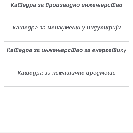
Катедра за производно инжењерство
Катедра за менаџмент у индустрији
Катедра за инжењерство за енергетику
Катедра за нематичне предмете