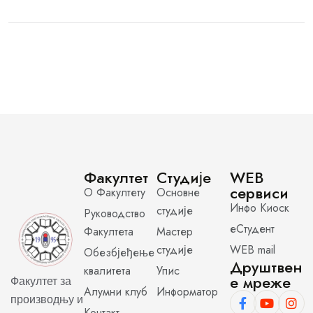
Факултет
Студије
WEB
сервиси
О Факултету
Основне
Инфо Киоск
студије
Руководство
еСтудент
Факултета
Мастер
студије
WEB mail
Обезбјеђење
Друштвен
квалитета
Упис
е мреже
Факултет за
Алумни клуб
Информатор
производњу и
Контакт