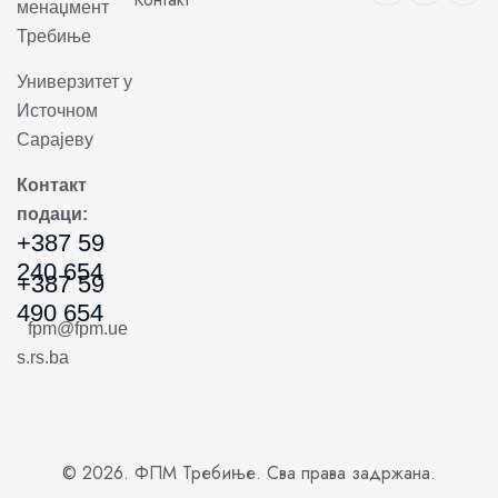
менаџмент
Требиње
Универзитет у
Источном
Сарајеву
Контакт
подаци:
+387 59
240 654
+387 59
490 654
fpm@fpm.ue
s.rs.ba
© 2026. ФПМ Требиње. Сва права задржана.