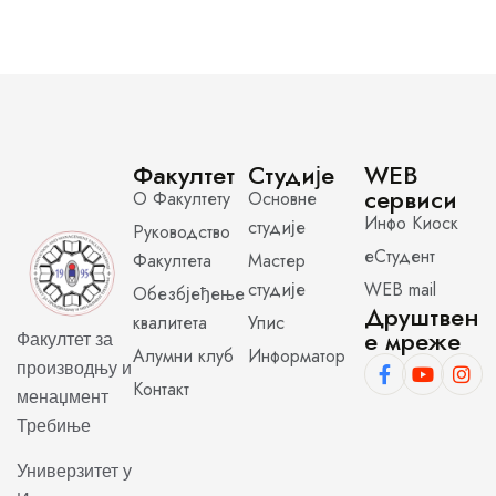
Факултет
Студије
WEB
сервиси
О Факултету
Основне
Инфо Киоск
студије
Руководство
еСтудент
Факултета
Мастер
студије
WEB mail
Обезбјеђење
Друштвен
квалитета
Упис
е мреже
Факултет за
Алумни клуб
Информатор
производњу и
Контакт
менаџмент
Требиње
Универзитет у