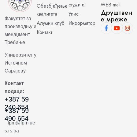
студије
WEB mail
Обезбјеђење
Друштвен
квалитета
Упис
е мреже
Факултет за
Алумни клуб
Информатор
производњу и
Контакт
менаџмент
Требиње
Универзитет у
Источном
Сарајеву
Контакт
подаци:
+387 59
240 654
+387 59
490 654
fpm@fpm.ue
s.rs.ba