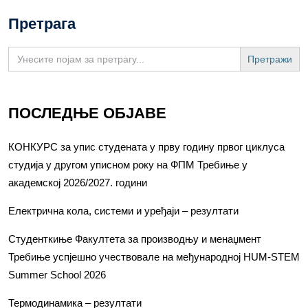
Претрага
Search
for:
ПОСЛЕДЊЕ ОБЈАВЕ
КОНКУРС за упис студената у прву годину првог циклуса
студија у другом уписном року на ФПМ Требиње у
академској 2026/2027. години
Електрична кола, системи и уређаји – резултати
Студенткиње Факултета за производњу и менаџмент
Требиње успјешно учествовале на међународној HUM-STEM
Summer School 2026
Термодинамика – резултати