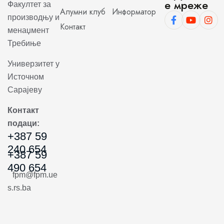
е мреже
Факултет за
Алумни клуб
Информатор
производњу и
Контакт
менаџмент
Требиње
Универзитет у
Источном
Сарајеву
Контакт
подаци:
+387 59
240 654
+387 59
490 654
fpm@fpm.ue
s.rs.ba