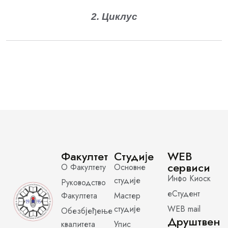
2. Циклус
Факултет
Студије
WEB
сервиси
О Факултету
Основне
Инфо Киоск
студије
Руководство
еСтудент
Факултета
Мастер
студије
WEB mail
Обезбјеђење
Друштвен
квалитета
Упис