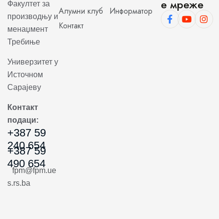
е мреже
Факултет за
Алумни клуб
Информатор
производњу и
Контакт
менаџмент
Требиње
Универзитет у
Источном
Сарајеву
Контакт
подаци:
+387 59
240 654
+387 59
490 654
fpm@fpm.ue
s.rs.ba