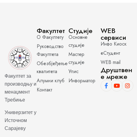
Факултет
Студије
WEB
сервиси
О Факултету
Основне
Инфо Киоск
студије
Руководство
еСтудент
Факултета
Мастер
студије
WEB mail
Обезбјеђење
Друштвен
квалитета
Упис
е мреже
Факултет за
Алумни клуб
Информатор
производњу и
Контакт
менаџмент
Требиње
Универзитет у
Источном
Сарајеву