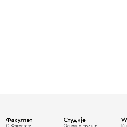
Факултет
Студије
W
О Факултету
Основне студије
Ин