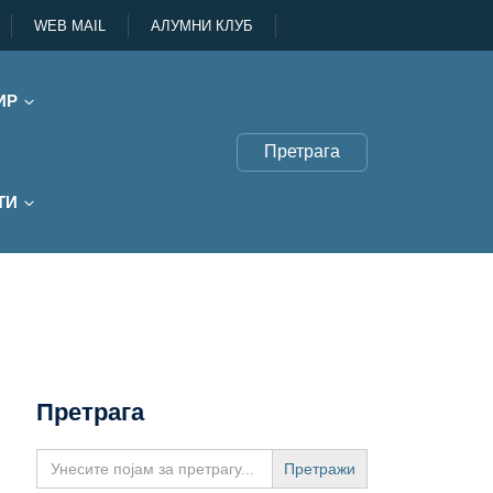
WEB MAIL
АЛУМНИ КЛУБ
ИР
Претрага
ТИ
Претрага
Search
for: