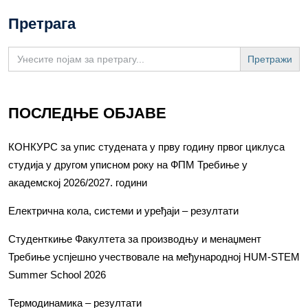
Претрага
Search
for:
ПОСЛЕДЊЕ ОБЈАВЕ
КОНКУРС за упис студената у прву годину првог циклуса
студија у другом уписном року на ФПМ Требиње у
академској 2026/2027. години
Електрична кола, системи и уређаји – резултати
Студенткиње Факултета за производњу и менаџмент
Требиње успјешно учествовале на међународној HUM-STEM
Summer School 2026
Термодинамика – резултати