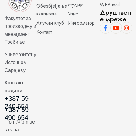
студије
WEB mail
Обезбјеђење
Друштвен
квалитета
Упис
е мреже
Факултет за
Алумни клуб
Информатор
производњу и
Контакт
менаџмент
Требиње
Универзитет у
Источном
Сарајеву
Контакт
подаци:
+387 59
240 654
+387 59
490 654
fpm@fpm.ue
s.rs.ba