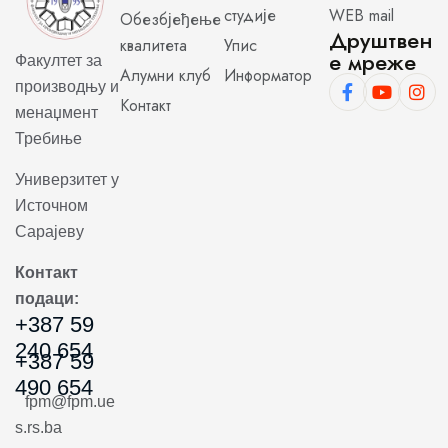
студије
WEB mail
Обезбјеђење
Друштвен
квалитета
Упис
е мреже
Факултет за
Алумни клуб
Информатор
производњу и
Контакт
менаџмент
Требиње
Универзитет у
Источном
Сарајеву
Контакт
подаци:
+387 59
240 654
+387 59
490 654
fpm@fpm.ue
s.rs.ba