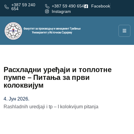
+387 59 240
+387 59 490 654
Facebook
654
Instagram
Расхладни уређаји и топлотне
пумпе – Питања за први
колоквијум
4. Јун 2026.
Rashladnih uredjaji i tp – I kolokvijum pitanja