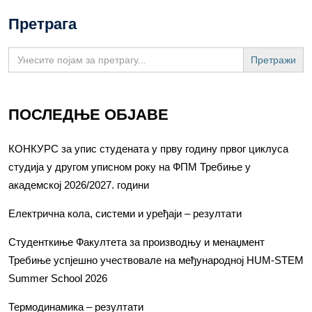
Претрага
Search
for:
ПОСЛЕДЊЕ ОБЈАВЕ
КОНКУРС за упис студената у прву годину првог циклуса
студија у другом уписном року на ФПМ Требиње у
академској 2026/2027. години
Електрична кола, системи и уређаји – резултати
Студенткиње Факултета за производњу и менаџмент
Требиње успјешно учествовале на међународној HUM-STEM
Summer School 2026
Термодинамика – резултати