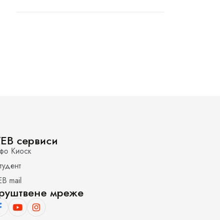
EB сервиси
фо Киоск
тудент
B mail
руштвене мреже