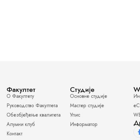
Факултет
Студије
W
О Факултету
Основне студије
Ин
Руководство Факултета
Мастер студије
еС
Обезбјеђење квалитета
Упис
WE
Д
Алумни клуб
Информатор
Контакт