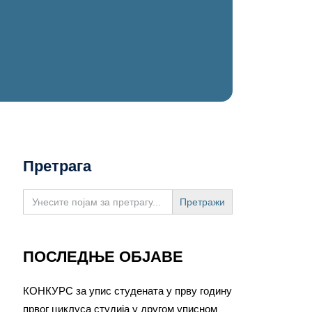
Претрага
Search
for:
ПОСЛЕДЊЕ ОБЈАВЕ
КОНКУРС за упис студената у прву годину
првог циклуса студија у другом уписном