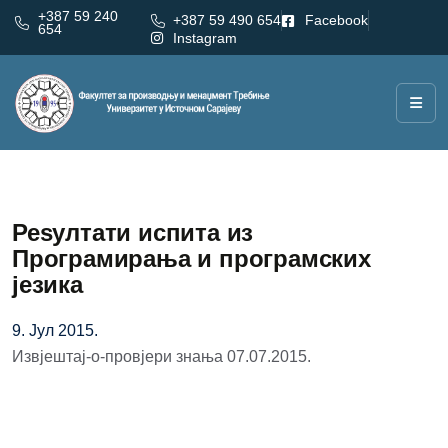
+387 59 240
+387 59 490 654
Facebook
654
Instagram
Реѕултати испита из
Програмирања и програмских
језика
9. Јул 2015.
Извјештај-о-провјери знања 07.07.2015.