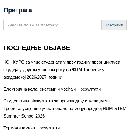
Претрага
Search
for:
ПОСЛЕДЊЕ ОБЈАВЕ
КОНКУРС за упис студената у прву годину првог циклуса
студија у другом уписном року на ФПМ Требиње у
академској 2026/2027. години
Електрична кола, системи и уређаји – резултати
Студенткиње Факултета за производњу и менаџмент
Требиње успјешно учествовале на међународној HUM-STEM
Summer School 2026
Термодинамика – резултати