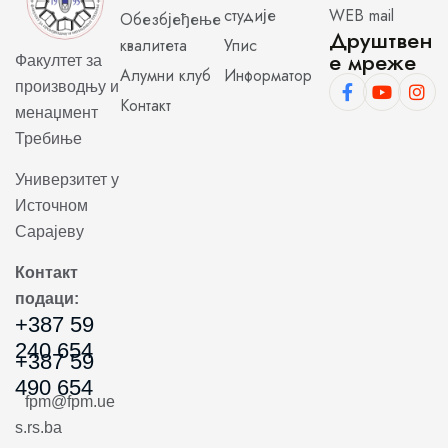
студије
WEB mail
Обезбјеђење
Друштвен
квалитета
Упис
е мреже
Факултет за
Алумни клуб
Информатор
производњу и
Контакт
менаџмент
Требиње
Универзитет у
Источном
Сарајеву
Контакт
подаци:
+387 59
240 654
+387 59
490 654
fpm@fpm.ue
s.rs.ba