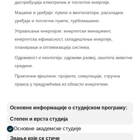
дистрибуција електричне и топлотне енергије.
Машине и уређаји: пумпе и вентилатори, расхладни
уређаји и топлотне пумпе, турбомашине.
Управљање енергијом: енергетски менаџмент,
енергетска ефикасност, складиштење енергије,
планирање и оптимизација система.
Одрживост и екологија: одрживи развој, заштита животне
средине.
Практичне вјештине: пројекти, симулације, стручнa
праксa у предузећима из области енергетике.
Основне информације о студијском програму:
Степен и врста студија
Основне академске студије
Звање које се стиче