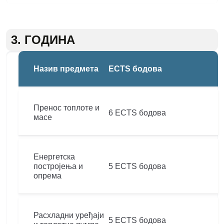
3. ГОДИНА
Назив предмета
ECTS бодова
Пренос топлоте и
6 ECTS бодова
масе
Енергетска
постројења и
5 ECTS бодова
опрема
Расхладни уређаји
5 ECTS бодова