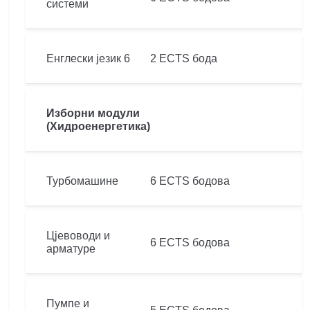
системи
Енглески језик 6
2 ECTS бода
Изборни модули
(Хидроенергетика)
Турбомашине
6 ECTS бодова
Цјевоводи и
6 ECTS бодова
арматуре
Пумпе и