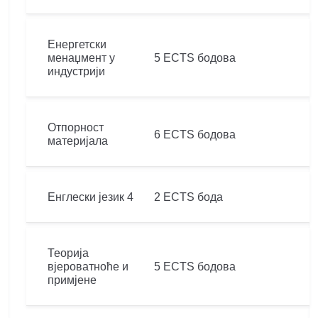
Енергетски
менаџмент у
5 ECTS бодова
индустрији
Отпорност
6 ECTS бодова
материјала
Енглески језик 4
2 ECTS бода
Теорија
вјероватноће и
5 ECTS бодова
примјене