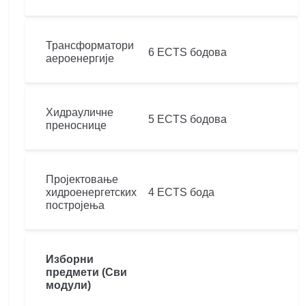
Трансформатори
6 ECTS бодова
аероенергије
Хидрауличне
5 ECTS бодова
преноснице
Пројектовање
хидроенергетских
4 ECTS бода
постројења
Изборни
предмети (Сви
модули)