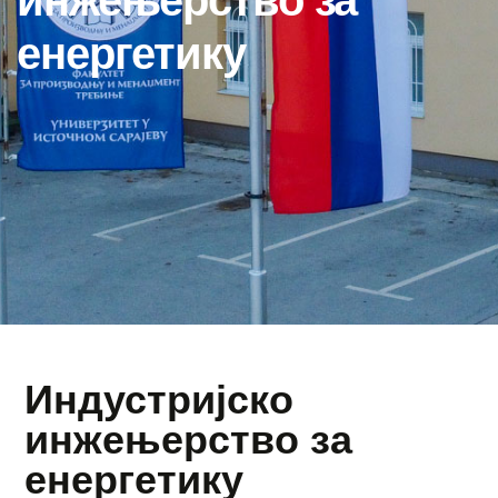
инжењерство за
енергетику
Индустријско
инжењерство за
енергетику