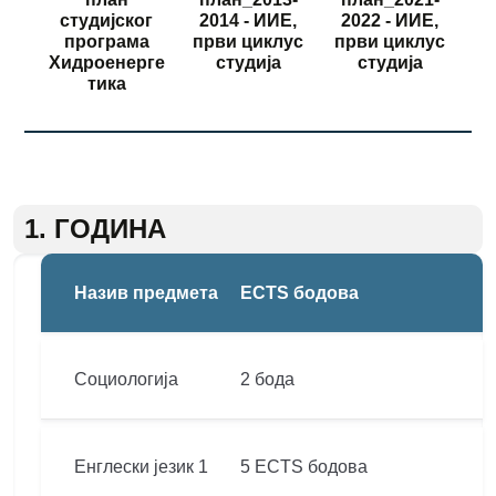
студијског
2014 - ИИЕ,
2022 - ИИЕ,
програма
први циклус
први циклус
Хидроенерге
студија
студија
тика
1. ГОДИНА
Назив предмета
ECTS бодова
Социологија
2 бода
Енглески језик 1
5 ECTS бодова