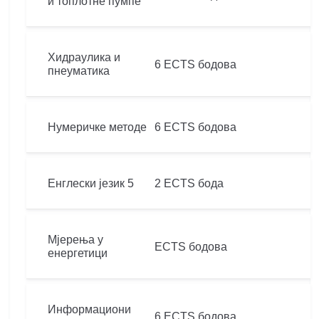
и топлотне пумпе
Хидраулика и
6 ECTS бодова
пнеуматика
Нумеричке методе
6 ECTS бодова
Енглески језик 5
2 ECTS бода
Мјерења у
ECTS бодова
енергетици
Информациони
6 ECTS бодова