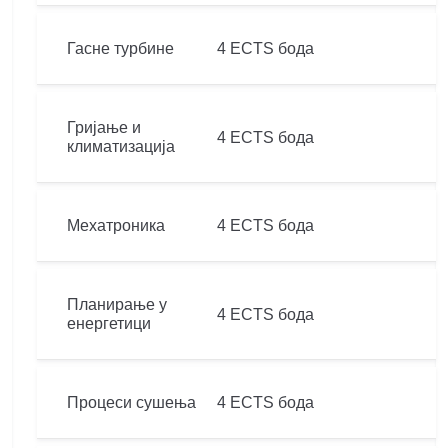
Гасне турбине
4 ECTS бода
Гријање и
4 ECTS бода
климатизација
Мехатроника
4 ECTS бода
Планирање у
4 ECTS бода
енергетици
Процеси сушења
4 ECTS бода