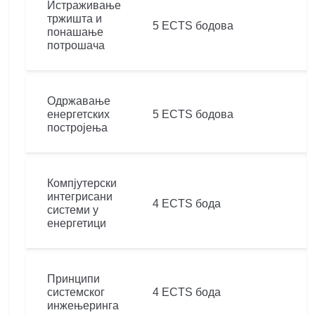
Истраживање
тржишта и
5 ECTS бодова
понашање
потрошача
Одржавање
енергетских
5 ECTS бодова
постројења
Компјутерски
интегрисани
4 ECTS бода
системи у
енергетици
Принципи
системског
4 ECTS бода
инжењеринга