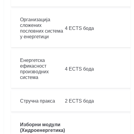
Организација
сложених
4 ECTS бода
пословних система
у енергетици
Енергетска
ефикасност
4 ECTS бода
производних
система
Стручна пракса
2 ECTS бода
Изборни модули
(Хидроенергетика)