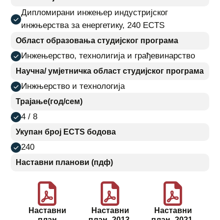
Дипломирани инжењер индустријског
инжњерства за енергетику, 240 ECTS
Област образовања студијског програма
Инжењерство, технолигија и грађевинарство
Научна/ умјетничка област студијског програма
Инжњерство и технологија
Трајање(год/сем)
4 / 8
Укупан број ECTS бодова
240
Наставни планови (пдф)
Наставни
Наставни
Наставни
план
план_2013-
план_2021-