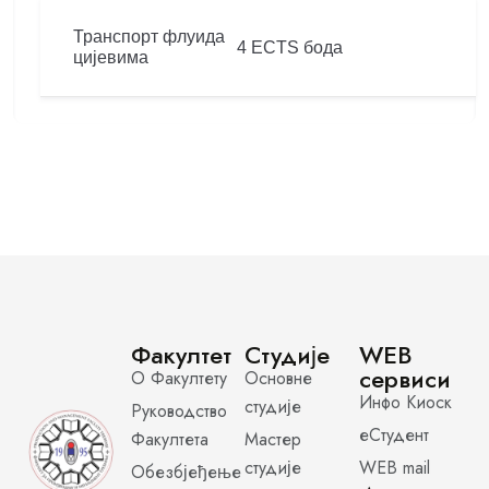
Транспорт флуида
4 ECTS бода
цијевима
Факултет
Студије
WEB
сервиси
О Факултету
Основне
Инфо Киоск
студије
Руководство
еСтудент
Факултета
Мастер
студије
WEB mail
Обезбјеђење