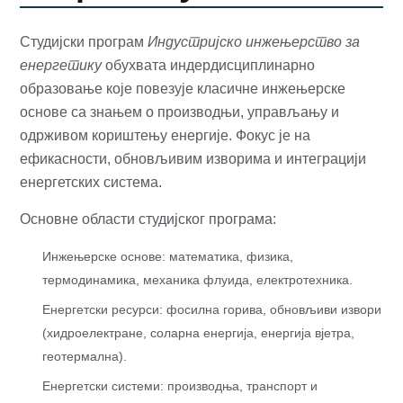
Студијски програм
Индустријско инжењерство за
енергетику
обухвата индердисциплинарно
образовање које повезује класичне инжењерске
основе са знањем о производњи, управљању и
одрживом кориштењу енергије. Фокус је на
ефикасности, обновљивим изворима и интеграцији
енергетских система.
Основне области студијског програма:
Инжењерске основе: математика, физика,
термодинамика, механика флуида, електротехника.
Енергетски ресурси: фосилна горива, обновљиви извори
(хидроелектране, соларна енергија, енергија вјетра,
геотермална).
Енергетски системи: производња, транспорт и