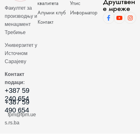
Друштвен
квалитета
Упис
е мреже
Факултет за
Алумни клуб
Информатор
производњу и
Контакт
менаџмент
Требиње
Универзитет у
Источном
Сарајеву
Контакт
подаци:
+387 59
240 654
+387 59
490 654
fpm@fpm.ue
s.rs.ba